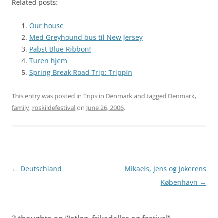
Related posts:
Our house
Med Greyhound bus til New Jersey
Pabst Blue Ribbon!
Turen hjem
Spring Break Road Trip: Trippin
This entry was posted in
Trips in Denmark
and tagged
Denmark
,
family
,
roskildefestival
on
June 26, 2006
.
Post
←
Deutschland
Mikaels, Jens og Jokerens
navigation
København
→