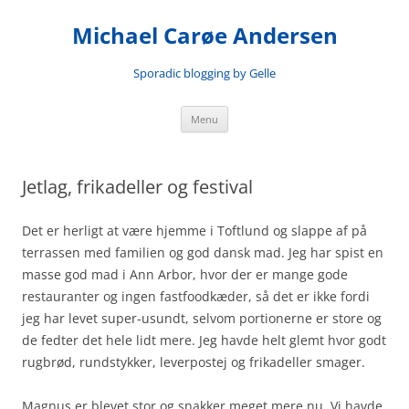
Skip
to
Michael Carøe Andersen
content
Sporadic blogging by Gelle
Menu
Jetlag, frikadeller og festival
Det er herligt at være hjemme i Toftlund og slappe af på
terrassen med familien og god dansk mad. Jeg har spist en
masse god mad i Ann Arbor, hvor der er mange gode
restauranter og ingen fastfoodkæder, så det er ikke fordi
jeg har levet super-usundt, selvom portionerne er store og
de fedter det hele lidt mere. Jeg havde helt glemt hvor godt
rugbrød, rundstykker, leverpostej og frikadeller smager.
Magnus er blevet stor og snakker meget mere nu. Vi havde