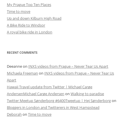
My Prague Top Ten Places
Time to move
Up and down Kilburn High Road
A Bike Ride to Windsor
A royal bike ride in London
RECENT COMMENTS
Deeanne
on
INXS videos from Prague – Never Tear Us Apart
Michaela Freeman
on
INXS videos from Prague – Never Tear Us
Apart
Hawaii Travel update from Twitter | Michael Carøe
AndersenMichael Carøe Andersen
on
Walking to paradise
Twitter Meetup Sønderborg #6400Tweetup | Hej Sønderborg
on
Bloggers in London and Twitterers in West Hampstead
Deborah
on
Time to move