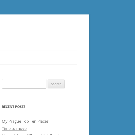
Search
for:
RECENT POSTS
My Prague Top Ten Places
Time to move