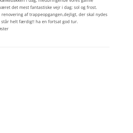
kælkebakken i dag, medbringende vores gamle
ret det mest fantastiske vejr i dag; sol og frost.
enovering af trappeopgangen,dejligt, der skal nydes
står helt færdig!! ha en fortsat god tur.
øster