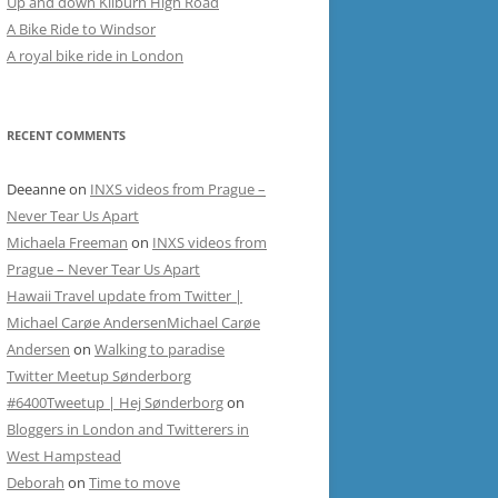
Up and down Kilburn High Road
A Bike Ride to Windsor
A royal bike ride in London
RECENT COMMENTS
Deeanne
on
INXS videos from Prague –
Never Tear Us Apart
Michaela Freeman
on
INXS videos from
Prague – Never Tear Us Apart
Hawaii Travel update from Twitter |
Michael Carøe AndersenMichael Carøe
Andersen
on
Walking to paradise
Twitter Meetup Sønderborg
#6400Tweetup | Hej Sønderborg
on
Bloggers in London and Twitterers in
West Hampstead
Deborah
on
Time to move