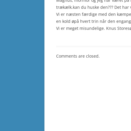
Magnus, mormor og jeg har været på 
trækælk.kan du huske den??? Det har væ
Vi er næsten færdige med den kæmpe r
en kold øpå hvert trin når den engang 
Vi er meget misundelige. Knus Stores
Comments are closed.