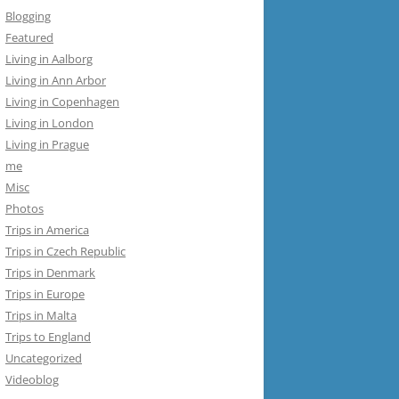
Blogging
Featured
Living in Aalborg
Living in Ann Arbor
Living in Copenhagen
Living in London
Living in Prague
me
Misc
Photos
Trips in America
Trips in Czech Republic
Trips in Denmark
Trips in Europe
Trips in Malta
Trips to England
Uncategorized
Videoblog