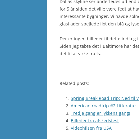
Dallas skyline ser anderledes ud end
for 5 år siden det ville være fedt at h
interessante bygninger. Vi havde sol
glasflader spejlede flot den blå og ly
Der er ingen billeder til dette indlæg 
Siden jeg tabte det i Baltimore har det 
det til at virke træls.
Related posts:
Spring Break Road Trip: Ned til
American roadtrip #2 Litteratur
Tredje gang er lykkens gang!
Billeder fra afskedsfest
Videohilsen fra USA