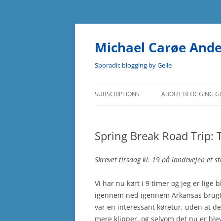
Skip
to
content
Michael Carøe And
Sporadic blogging by Gelle
SUBSCRIPTIONS
ABOUT BLOGGING G
Spring Break Road Trip: 
Skrevet tirsdag kl. 19 på landevejen et st
Vi har nu kørt i 9 timer og jeg er lige
igennem ned igennem Arkansas brugte
var en interessant køretur, uden at d
mere klipper, og selvom det nu er ble