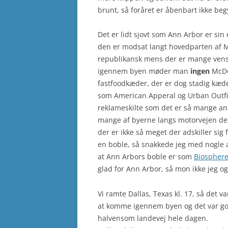
brunt, så foråret er åbenbart ikke beg
Det er lidt sjovt som Ann Arbor er sin 
den er modsat langt hovedparten af M
republikansk mens der er mange venst
igennem byen møder man
ingen
McDon
fastfoodkæder, der er dog stadig kæd
som American Apperal og Urban Outfitt
reklameskilte som det er så mange an
mange af byerne langs motorvejen def
der er ikke så meget der adskiller sig
en boble, så snakkede jeg med nogle 
at Ann Arbors boble er som
Biosphere
glad for Ann Arbor, så mon ikke jeg ogs
Vi ramte Dallas, Texas kl. 17, så det va
at komme igennem byen og det var godt
halvensom landevej hele dagen.