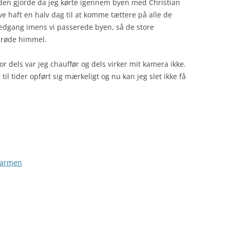
 den gjorde da jeg kørte igennem byen med Christian
ave haft en halv dag til at komme tættere på alle de
nedgang imens vi passerede byen, så de store
serøde himmel.
for dels var jeg chauffør og dels virker mit kamera ikke.
til tider opført sig mærkeligt og nu kan jeg slet ikke få
 varmen