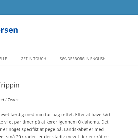
ersen
ELLE
GET IN TOUCH
SØNDERBORG IN ENGLISH
Trippin
ed I Texas
 blevet færdig med min tur bag rettet. Efter at have kørt
 vi et par timer på at kører igennem Oklahoma. Det
er er noget specifikt at pege på. Landskabet er med
vet små 20 grader, er der stadig meget der er gråt og