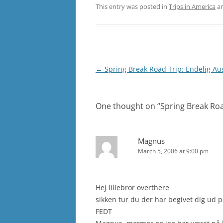
This entry was posted in
Trips in America
an
Post
←
Spring Break Road Trip: Endelig Au
navigation
One thought on “
Spring Break Roa
Magnus
March 5, 2006 at 9:00 pm
Hej lillebror overthere
sikken tur du der har begivet dig ud på
FEDT