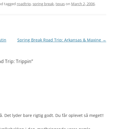
d tagged
roadtrip
,
spring break
,
texas
on
March 2, 2006
.
stin
Spring Break Road Trip: Arkansas & Maxine
→
d Trip: Trippin
”
. Det lyder bare rigtig godt. Du får oplevet så meget!!