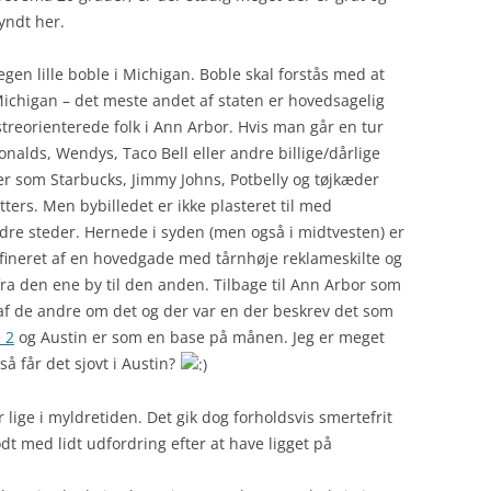
yndt her.
egen lille boble i Michigan. Boble skal forstås med at
ichigan – det meste andet af staten er hovedsagelig
reorienterede folk i Ann Arbor. Hvis man går en tur
alds, Wendys, Taco Bell eller andre billige/dårlige
er som Starbucks, Jimmy Johns, Potbelly og tøjkæder
ers. Men bybilledet er ikke plasteret til med
dre steder. Hernede i syden (men også i midtvesten) er
ineret af en hovedgade med tårnhøje reklameskilte og
 fra den ene by til den anden. Tilbage til Ann Arbor som
af de andre om det og der var en der beskrev det som
 2
og Austin er som en base på månen. Jeg er meget
å får det sjovt i Austin?
r lige i myldretiden. Det gik dog forholdsvis smertefrit
 med lidt udfordring efter at have ligget på