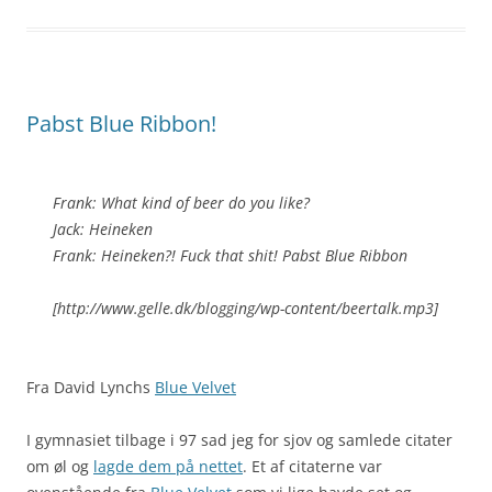
Pabst Blue Ribbon!
Frank: What kind of beer do you like?
Jack: Heineken
Frank: Heineken?! Fuck that shit! Pabst Blue Ribbon
[http://www.gelle.dk/blogging/wp-content/beertalk.mp3]
Fra David Lynchs
Blue Velvet
I gymnasiet tilbage i 97 sad jeg for sjov og samlede citater
om øl og
lagde dem på nettet
. Et af citaterne var