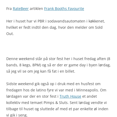
Fra
RateBeer
artiklen
Frank Booths Favourite
Her i huset har vi PBR i sodavandsautomaten i køkkenet,
hvilket er fedt indtil den dag, hvor den melder om Sold
Out.
Denne weekend står på stor fest her i huset fredag aften (8
bands, 8 kegs, 8PM) og så er der er game day i byen lørdag,
så jeg vil se om jeg kan få fat i en billet.
Sidste weekend gik også op i druk med en husfest om
fredagen hos de latino fyre vi var med i Minneapolis. Om
lørdagen var der en stor fest i
Truth House
et andet
kollektiv med temaet Pimps & Sluts. Sent lørdag vendte vi
tilbage til huset og sluttede af med et par enkelte øl inden
vi gik i seng.