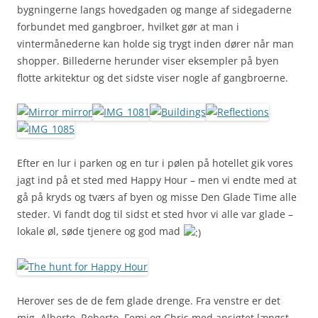
bygningerne langs hovedgaden og mange af sidegaderne
forbundet med gangbroer, hvilket gør at man i
vintermånederne kan holde sig trygt inden dører når man
shopper. Billederne herunder viser eksempler på byen
flotte arkitektur og det sidste viser nogle af gangbroerne.
Efter en lur i parken og en tur i pølen på hotellet gik vores
jagt ind på et sted med Happy Hour – men vi endte med at
gå på kryds og tværs af byen og misse Den Glade Time alle
steder. Vi fandt dog til sidst et sted hvor vi alle var glade –
lokale øl, søde tjenere og god mad
Herover ses de de fem glade drenge. Fra venstre er det
mig, Alberto, Roberto, Femi og Chris med ansigtet længst