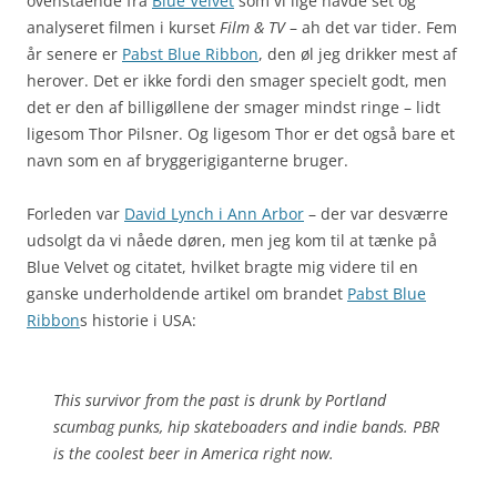
ovenstående fra
Blue Velvet
som vi lige havde set og
analyseret filmen i kurset
Film & TV
– ah det var tider. Fem
år senere er
Pabst Blue Ribbon
, den øl jeg drikker mest af
herover. Det er ikke fordi den smager specielt godt, men
det er den af billigøllene der smager mindst ringe – lidt
ligesom Thor Pilsner. Og ligesom Thor er det også bare et
navn som en af bryggerigiganterne bruger.
Forleden var
David Lynch i Ann Arbor
– der var desværre
udsolgt da vi nåede døren, men jeg kom til at tænke på
Blue Velvet og citatet, hvilket bragte mig videre til en
ganske underholdende artikel om brandet
Pabst Blue
Ribbon
s historie i USA:
This survivor from the past is drunk by Portland
scumbag punks, hip skateboaders and indie bands. PBR
is the coolest beer in America right now.